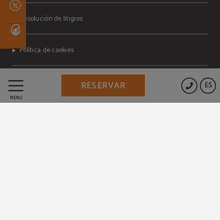
Resolución de litigios
Política de cookies
Aviso legal
RESERVAR
ES
MENÚ
Condiciones del programa
MEMBERS ONLY
Decreto ley
Powered by Keytel
Compra segura