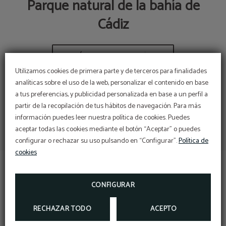
Parque natural de la bahía de
Cádiz
Utilizamos cookies de primera parte y de terceros para finalidades
analíticas sobre el uso de la web, personalizar el contenido en base
a tus preferencias, y publicidad personalizada en base a un perfil a
partir de la recopilación de tus hábitos de navegación. Para más
Completa tu estancia con
información puedes leer nuestra política de cookies. Puedes
un momento para ti.
Tarifa corporativa
aceptar todas las cookies mediante el botón “Aceptar” o puedes
¡DESCUBRE LA MEJOR TARIFA PARA TU
configurar o rechazar su uso pulsando en “Configurar”.
Política de
EMPRESA!
Ahora, como huésped del Hotel Salymar, puedes
ESCRÍBENOS A
acceder a tratamientos faciales, masajes y más…
cookies
RECEPCION@HOTELSALYMAR.COM
a pocos minutos del hotel
RESERVAR
CONFIGURAR
RECHAZAR TODO
ACEPTO
CONTACTO