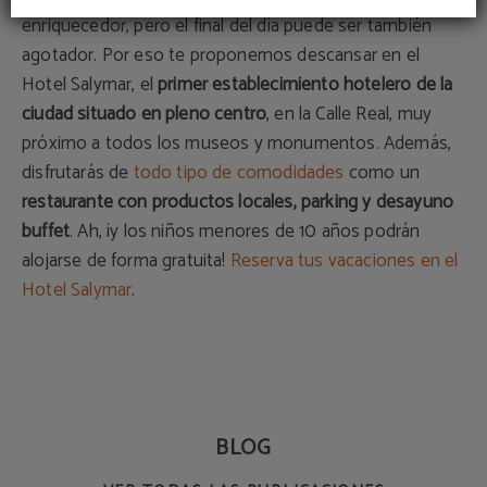
enriquecedor, pero el final del día puede ser también
agotador. Por eso te proponemos descansar en el
Hotel Salymar, el
primer establecimiento hotelero de la
ciudad situado en pleno centro
, en la Calle Real, muy
próximo a todos los museos y monumentos. Además,
disfrutarás de
todo tipo de comodidades
como un
restaurante con productos locales, parking y desayuno
buffet
. Ah, ¡y los niños menores de 10 años podrán
alojarse de forma gratuita!
Reserva tus vacaciones en el
Hotel Salymar
.
BLOG