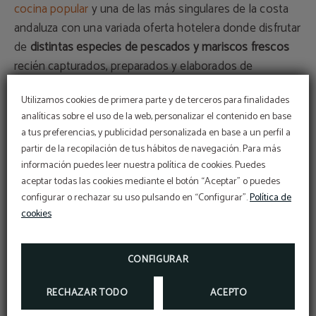
cocina popular
y una de las más singulares de la costa
andaluza con una variada oferta hotelera donde disfrutar
de
distintas especies de pescados y mariscos frescos
recién capturados, preparados y elaborados de
exquisitas formas y manera tradicionales.
Utilizamos cookies de primera parte y de terceros para finalidades
analíticas sobre el uso de la web, personalizar el contenido en base
No puedes irte sin probar las
papas con chocos
, una de
a tus preferencias, y publicidad personalizada en base a un perfil a
las tapas más típicas de San Fernando; o aprovechar
partir de la recopilación de tus hábitos de navegación. Para más
para refrescarte ahora con este calor con buen
Completa tu estancia con
información puedes leer nuestra política de cookies. Puedes
un momento para ti.
Tarifa corporativa
gazpacho o un salmorejo
.
aceptar todas las cookies mediante el botón “Aceptar” o puedes
¡DESCUBRE LA MEJOR TARIFA PARA TU
configurar o rechazar su uso pulsando en “Configurar”.
Política de
EMPRESA!
Ahora, como huésped del Hotel Salymar, puedes
ESCRÍBENOS A
acceder a tratamientos faciales, masajes y más…
cookies
RECEPCION@HOTELSALYMAR.COM
¿Dónde alojarse para hacer turismo cultural en San
a pocos minutos del hotel
Fernando?
RESERVAR
CONFIGURAR
Practicar cualquiera de estos
RECHAZAR TODO
tres planes de turismo
ACEPTO
cultural en San Fernando
es divertido, interesante y