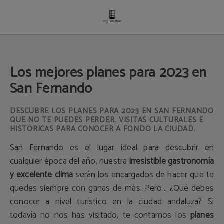
Los Mejores Planes Para 2023 En San Fernando del Hotel Salymar en San Fern
Los mejores planes para 2023 en
San Fernando
DESCUBRE LOS PLANES PARA 2023 EN SAN FERNANDO
QUE NO TE PUEDES PERDER. VISITAS CULTURALES E
HISTÓRICAS PARA CONOCER A FONDO LA CIUDAD.
San Fernando es el lugar ideal para descubrir en
cualquier época del año, nuestra
irresistible gastronomía
y excelente clima
serán los encargados de hacer que te
quedes siempre con ganas de más. Pero… ¿Qué debes
conocer a nivel turístico en la ciudad andaluza? Si
todavía no nos has visitado, te contamos los
planes