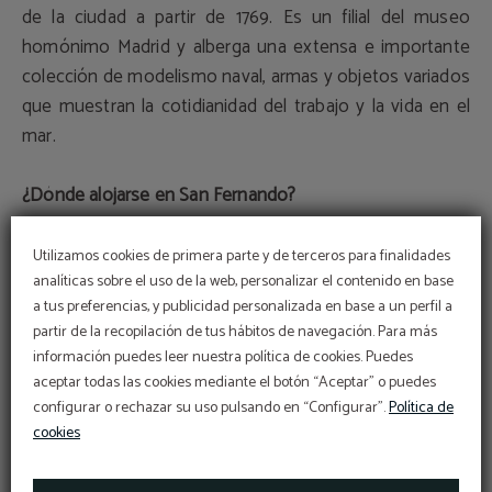
de la ciudad a partir de 1769. Es un filial del museo
homónimo Madrid y alberga una extensa e importante
colección de modelismo naval, armas y objetos variados
que muestran la cotidianidad del trabajo y la vida en el
mar.
¿Dónde alojarse en San Fernando?
¿Quieres hospedarte en un hotel céntrico para disfrutar
Utilizamos cookies de primera parte y de terceros para finalidades
de tu escapada de 2023 en San Fernando? Entonces
analíticas sobre el uso de la web, personalizar el contenido en base
a tus preferencias, y publicidad personalizada en base a un perfil a
tienes que descansar en el Hotel Salymar. Se encuentra
partir de la recopilación de tus hábitos de navegación. Para más
en una ubicación privilegiada, en pleno centro de San
Completa tu estancia con
información puedes leer nuestra política de cookies. Puedes
Fernando, en la Calle Real, muy próxima a todos los
un momento para ti.
Tarifa corporativa
aceptar todas las cookies mediante el botón “Aceptar” o puedes
museos y monumentos.
¡DESCUBRE LA MEJOR TARIFA PARA TU
configurar o rechazar su uso pulsando en “Configurar”.
Política de
EMPRESA!
Ahora, como huésped del Hotel Salymar, puedes
ESCRÍBENOS A
acceder a tratamientos faciales, masajes y más…
cookies
RECEPCION@HOTELSALYMAR.COM
a pocos minutos del hotel
¡Reserva ahora para disfrutar de los
planes de 2023 en
RESERVAR