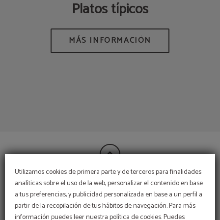
Platos típicos
Utilizamos cookies de primera parte y de terceros para finalidades
analíticas sobre el uso de la web, personalizar el contenido en base
CONTACTO
a tus preferencias, y publicidad personalizada en base a un perfil a
partir de la recopilación de tus hábitos de navegación. Para más
¡Contacta con nosotros!
LLámanos: 956 802260
Completa tu estancia con
información puedes leer nuestra política de cookies. Puedes